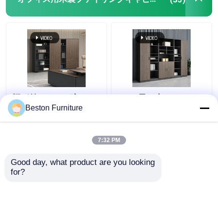
棚が付いている暗い 4
2.4M 黒い木のファイル
層オフィス木製ファイ
キャビネット ODM 大容
Beston Furniture
リング キャビネット収
量の木製オフィス食器
納キャビネット
棚
7:32 PM
ベストプライス
ベストプライス
Good day, what product are you looking 
for?
お問い合わせ
お問い合わせ
多くを見て下さい