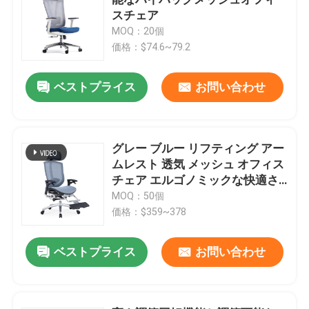
スチェア
MOQ：20個
執行部の机
価格：$74.6~79.2
オフィスの高さの調節可能な机
ベストプライス
お問い合わせ
網のオフィスの椅子
グレー ブルー リフティング アー
ムレスト 透気 メッシュ オフィス
ホテルの寝室セット
チェア エルゴノミックな快適さ
のための調整可能な足ペダル
MOQ：50個
オフィス用木製ファイリングキャビネット
価格：$359~378
ベストプライス
お問い合わせ
折り畳み式の訓練のテーブル
オフィスの会議の席