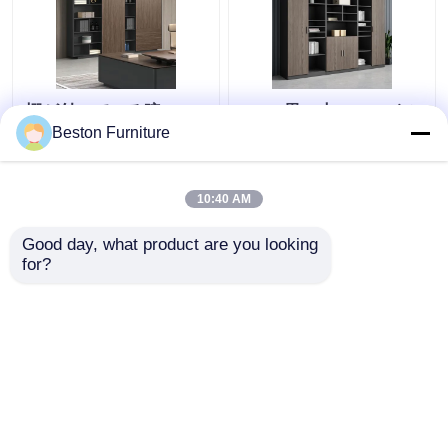
棚が付いている暗い 4
2.4M 黒い木のファイル
層オフィス木製ファイ
キャビネット ODM 大容
Beston Furniture
リング キャビネット収
量の木製オフィス食器
納キャビネット
棚
10:40 AM
ベストプライス
ベストプライス
Good day, what product are you looking 
for?
お問い合わせ
お問い合わせ
多くを見て下さい
ホーム
企業情報
お問い合わせ
Desktop Site
地図
プライバシーポリシー規約