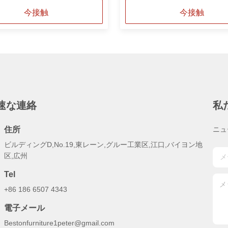
今接触
今接触
速な連絡
私
住所
ニュ
ビルディングD,No.19,東レーン,グルー工業区,江口,バイヨン地
区,広州
Tel
+86 186 6507 4343
電子メール
Bestonfurniture1peter@gmail.com