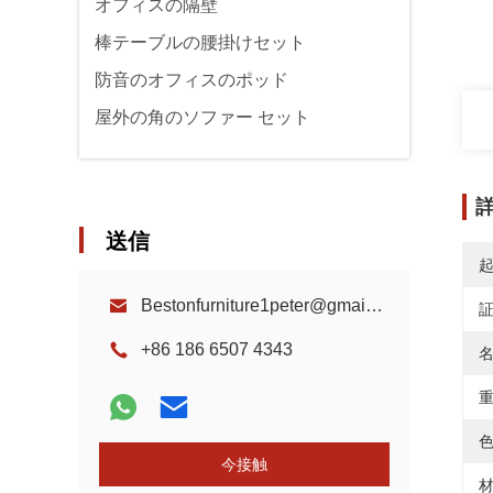
オフィスの隔壁
棒テーブルの腰掛けセット
防音のオフィスのポッド
屋外の角のソファー セット
送信
Bestonfurniture1peter@gmail.com
+86 186 6507 4343
名
重
色
今接触
材