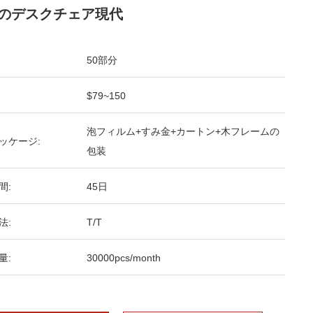
のデスクチェア現代
50部分
$79~150
泡フィルム+すみ金+カートン+木フレームの
ッケージ:
包装
間:
45日
法:
T/T
量:
30000pcs/month