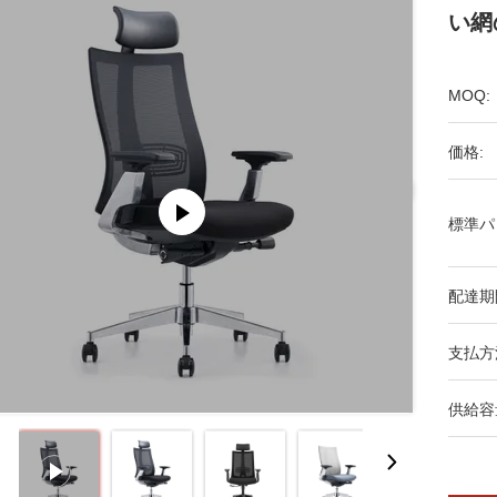
い網
MOQ:
価格:
標準パ
配達期
支払方
供給容