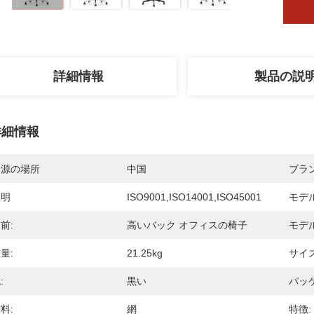
詳細情報
製品の説
詳細情報
起源の場所
中国
ブラ
証明
ISO9001,ISO14001,ISO45001
モデ
前:
高いバック オフィスの椅子
モデ
量:
21.25kg
サイズ
:
黒い
パッ
料:
網
特徴: