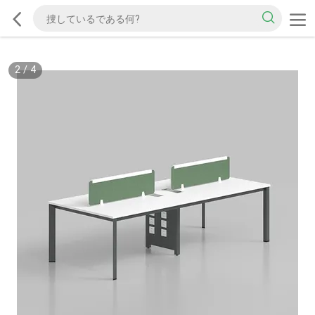
2
/
4