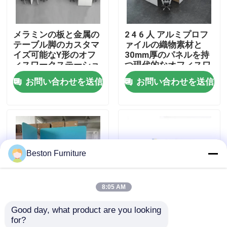
工場見学
メラミンの板と金属の
2 4 6 人 アルミプロフ
テーブル脚のカスタマ
ァイルの織物素材と
イズ可能なY形のオフ
30mm厚のパネルを持
品質管理
ィスワークステーショ
つ現代的なオフィスワ
ン
ークステーションデス
お問い合わせを送信
お問い合わせを送信
ク
お問い合わせ
ニュース
Beston Furniture
事件
8:05 AM
ブログ
Good day, what product are you looking 
カスタマイズ可能なサ
トップキャビネットと
for?
オフィスワークステーションデスク
イズ 25mm メラミンボ
カスタマイズされたサ