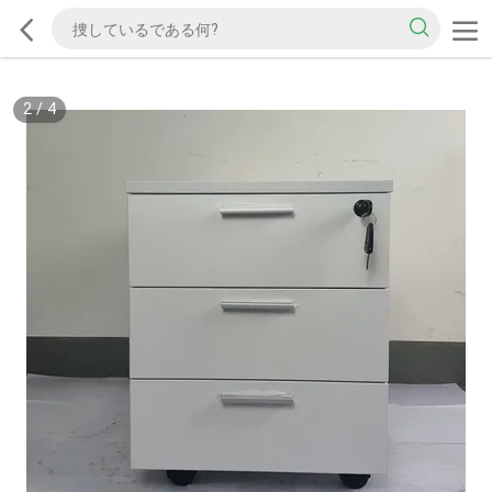
2
/
4