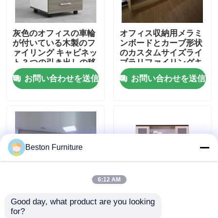
工場見学
灰色のオフィスの車輪
オフィス収納用メラミ
が付いている木製のフ
ンボードとカーブ形状
ァイリング キャビネッ
のカスタムサイズライ
品質管理
ト 3 つの引き出しの移
ブラリファイリングキ
動可能なファイル キャ
ャビネット
お問い合わせを送信
お問い合わせを送信
ビネット
お問い合わせ
ニュース
Beston Furniture
事件
6:12 AM
ブログ
Good day, what product are you looking 
オフィス・図書館収納
E1グレードメラミンボ
for?
オフィスワークステーションデスク
用、組み立て式梱包の
ードとガラスドア付