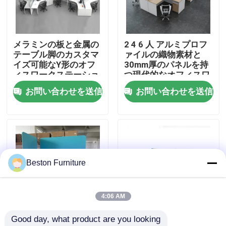
工場見学
メラミンの板と金属の
2 4 6 人 アルミプロフ
テーブル脚のカスタマ
ァイルの織物素材と
品質管理
イズ可能なY形のオフ
30mm厚のパネルを持
ィスワークステーショ
つ現代的なオフィスワ
ン
ークステーションデス
お問い合わせを送信
お問い合わせを送信
お問い合わせ
ク
ニュース
事件
Beston Furniture
ブログ
4:06 AM
Good day, what product are you looking 
オフィスワークステーションデスク
カスタマイズ可能なサ
トップキャビネットと