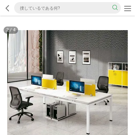
2
/
4